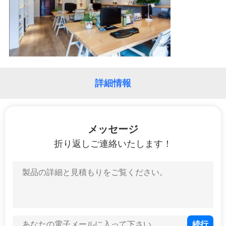
達
に
つ
い
て
詳細情報
工
メッセージ
場
折り返しご連絡いたします！
旅
行
品