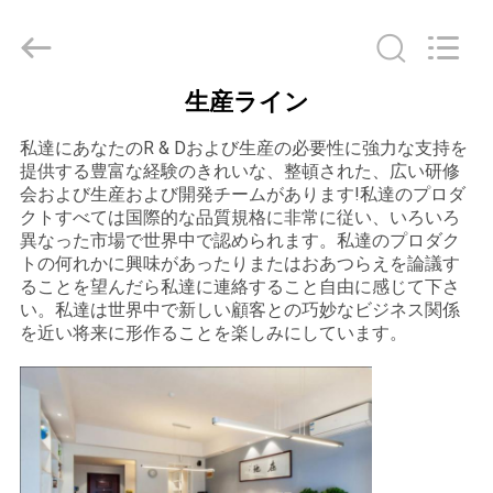
©
2020
-
2025
Sapientia
Display
生産ライン
Co.,LIMITED.
家
All
Rights
Reserved.
私達にあなたのR & Dおよび生産の必要性に強力な支持を
提供する豊富な経験のきれいな、整頓された、広い研修
プ
会および生産および開発チームがあります!私達のプロダ
クトすべては国際的な品質規格に非常に従い、いろいろ
ロ
異なった市場で世界中で認められます。私達のプロダク
トの何れかに興味があったりまたはおあつらえを論議す
ダ
ることを望んだら私達に連絡すること自由に感じて下さ
い。私達は世界中で新しい顧客との巧妙なビジネス関係
ク
を近い将来に形作ることを楽しみにしています。
ト
私