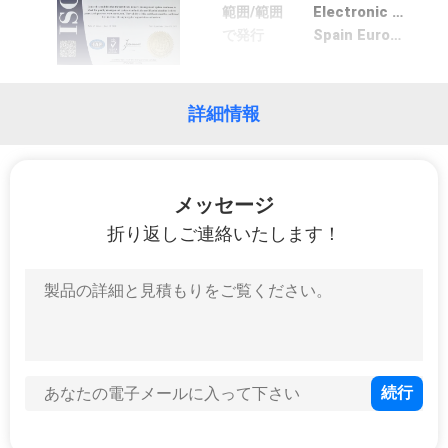
達
範囲/範囲
Electronic components,LCD screens,electronic products trade
に
で発行
Spain European Certified orzganiztion Limited
つ
詳細情報
い
て
メッセージ
工
折り返しご連絡いたします！
場
旅
行
品