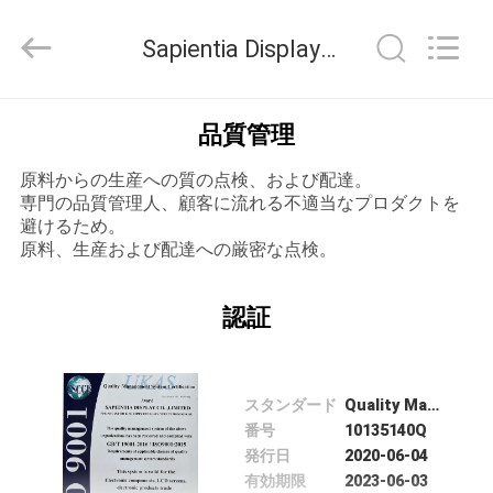
©
2020
-
Sapientia Display Co.,LIMITED 品質管理
2025
Sapientia
Display
Co.,LIMITED.
家
All
Rights
品質管理
Reserved.
原料からの生産への質の点検、および配達。
プ
専門の品質管理人、顧客に流れる不適当なプロダクトを
避けるため。
ロ
原料、生産および配達への厳密な点検。
ダ
認証
ク
ト
スタンダード
Quality Management System Certification
番号
10135140Q
私
発行日
2020-06-04
有効期限
2023-06-03