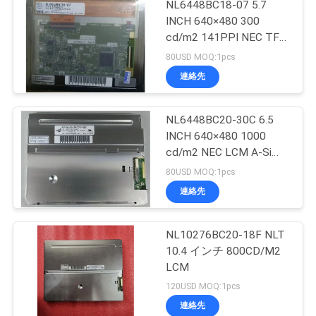
NL6448BC18-07 5.7
INCH 640×480 300
cd/m2 141PPI NEC TFT
パネル
80USD MOQ:1pcs
連絡先
NL6448BC20-30C 6.5
INCH 640×480 1000
cd/m2 NEC LCM A-Si
TFT LCD
80USD MOQ:1pcs
連絡先
NL10276BC20-18F NLT
10.4 インチ 800CD/M2
LCM
120USD MOQ:1pcs
連絡先