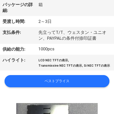
達
パッケージの詳
箱
に
細:
つ
受渡し時間:
2～3日
い
支払条件:
先立ってT/T、ウェスタン・ユニオ
ン、PAYPALの条件付捺印証書
て
1000pcs
供給の能力:
工
,
ハイライト:
LCD NEC TFTの表示
,
Transmissive NEC TFTの表示
Si NEC TFTの表示
場
旅
ベストプライス
行
品