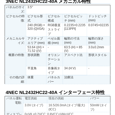
3NEC NL2432HC22-40A メカニカル特性
パネルのサイ
3.5"
ズ:
PRIVACY
ピクセルの特
ピクセル形
ピクセル
ピクセルピッ
ドットピッチ
(mm)
徴:
式
構成
チ (mm)
POLICY
240 (RGB) ×
RGB垂直
0.2235×0.2235
0.0745×02235
320 (QVGA)
[113PPI]
ストライ
プ
メカニカルサ
アクティブ
ベゼル面
輪郭の寸法
輪郭の深さ
(mm)
(mm)
イズ:
エリア (mm)
積 (mm)
53.64 ((H) ×
-
63.5 (H) × 85
3.0±0.2mm
71.52 ((V)
(V)
概要の特徴:
形状因数
オリエン
アスペクト比
形状スタイル
テーショ
ン
平直角
肖像画タ
34 (H:V)
-
イプ
その他の詳
体重
パネルカ
治療法
細:
バー
4NEC NL2432HC22-40A インターフェース特性
パネル運転
電圧供給
現在の供給
パワー
電動:
3.0V (タイプ)
16.5/26.0mA (タイプ/最大)
50mW (タイ
(ICC)
プ)
ディスプレ
0≤VIL≤0.2VCC; 0.8VCC≤VIH≤VCC