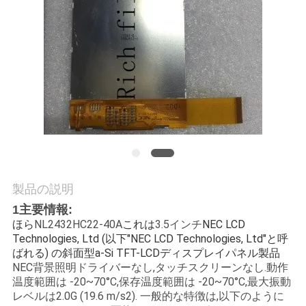
質
管
理
私
達
に
連
製品の説明
1主要情報:
絡
ほら
NL2432HC22-40A
これは
3.5インチ
NEC LCD
Technologies, Ltd (以下"NEC LCD Technologies, Ltd"と呼
し
ばれる) の斜面型a-Si TFT-LCDディスプレイパネル製品
NEC
背景照明ドライバーなし,タッチスクリーンなし.動作
な
温度範囲は -20~70°C,保存温度範囲は -20~70°C,最大振動
レベルは2.0G (19.6 m/s2). 一般的な特徴は,以下のように
さ