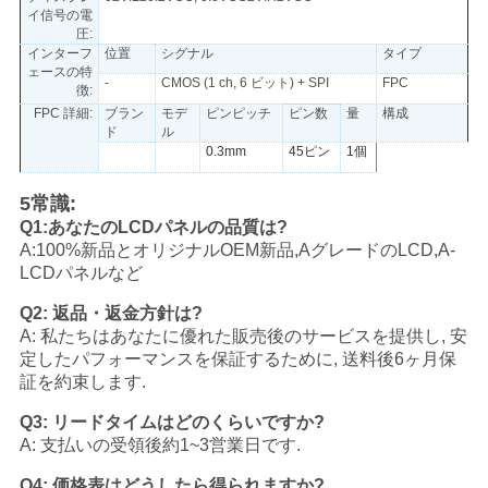
イ信号の電
圧:
インターフ
位置
シグナル
タイプ
ェースの特
-
CMOS (1 ch, 6 ビット) + SPI
FPC
徴:
FPC 詳細:
ブラン
モデ
ピンピッチ
ピン数
量
構成
ド
ル
0.3mm
45ピン
1個
5常識:
Q1:あなたのLCDパネルの品質は?
A:100%新品とオリジナルOEM新品,AグレードのLCD,A-
LCDパネルなど
Q2: 返品・返金方針は?
A: 私たちはあなたに優れた販売後のサービスを提供し, 安
定したパフォーマンスを保証するために, 送料後6ヶ月保
証を約束します.
Q3: リードタイムはどのくらいですか?
A: 支払いの受領後約1~3営業日です.
Q4: 価格表はどうしたら得られますか?