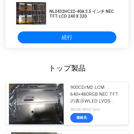
NL2432HC22-40A 3.5 インチ NEC
TFT LCD 240 X 320
続行
トップ製品
900CD/M2 LCM
640×480RGB NEC TFT
の表示WLED LVDS
NL6448BC26-27C
50USD MOQ:1pcs
連絡先