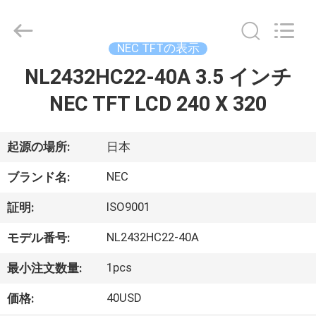
©
2020
-
2025
Sapientia
NEC TFTの表示
Display
Co.,LIMITED.
NL2432HC22-40A 3.5 インチ
家
All
Rights
Reserved.
NEC TFT LCD 240 X 320
プ
起源の場所:
日本
ロ
NEC
ダ
ブランド名:
ク
ISO9001
証明:
ト
NL2432HC22-40A
モデル番号:
1pcs
最小注文数量:
私
40USD
価格: