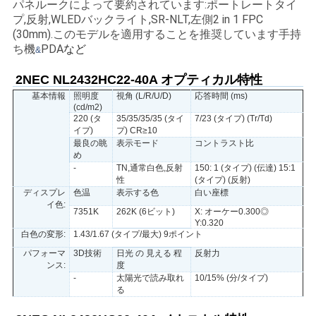
パネルークによって要約されています:ポートレートタイ
い
プ,反射,WLEDバックライト,SR-NLT,左側2 in 1 FPC
(30mm).このモデルを適用することを推奨しています
手持
ち機
PDA
など
&
ニ
2NEC NL2432HC22-40A オプティカル特性
ュ
基本情報
照明度
視角 (L/R/U/D)
応答時間 (ms)
(cd/m2)
220 (タ
35/35/35/35 (タイ
7/23 (タイプ) (Tr/Td)
ー
イプ)
プ) CR≥10
最良の眺
表示モード
コントラスト比
ス
め
-
TN,通常白色,反射
150: 1 (タイプ) (伝達) 15:1
性
(タイプ) (反射)
ディスプレ
色温
表示する色
白い座標
場
イ色:
7351K
262K (6ビット)
X: オーケー0.300◎
Y:0.320
合
白色の変形:
1.43/1.67 (タイプ/最大) 9ポイント
パフォーマ
3D技術
日光 の 見える 程
反射力
ンス:
度
地
-
太陽光で読み取れ
10/15% (分/タイプ)
る
図