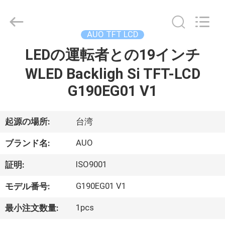
©
2020
-
2025
Sapientia
AUO TFT LCD
Display
Co.,LIMITED.
LEDの運転者との19インチ
家
All
Rights
Reserved.
WLED Backligh Si TFT-LCD
プ
G190EG01 V1
ロ
起源の場所:
台湾
ダ
AUO
ブランド名:
ク
ISO9001
証明:
ト
G190EG01 V1
モデル番号:
私
1pcs
最小注文数量: