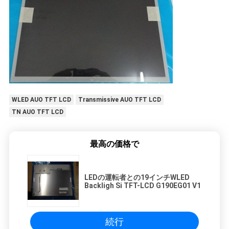
WLED AUO TFT LCD
Transmissive AUO TFT LCD
TN AUO TFT LCD
最高の価格で
LEDの運転者との19インチWLED
Backligh Si TFT-LCD G190EG01 V1
続行