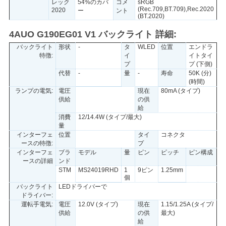
レック
54%のカバ
コメ
sRGB
(Rec.709,BT.709),Rec.2020
2020
ー
ント
(BT.2020)
4AUO G190EG01 V1 バックライト 詳細:
バックライト
形状
-
タ
WLED
位置
エンドラ
特徴:
イ
イトタイ
プ
プ (下側)
代替
-
量
-
寿命
50K (分)
(時間)
ランプの電気:
電圧
現在
80mA (タイプ)
供給
の供
給
消費
12/14.4W (タイプ/最大)
量
インターフェ
位置
タイ
コネクタ
ースの特徴:
プ
インターフェ
ブラ
モデル
量
ピン
ピッチ
ピン構成
ースの詳細
ンド
STM
MS24019RHD
1
9ピン
1.25mm
個
バックライト
LEDドライバーで
ドライバー:
運転手電気:
電圧
12.0V (タイプ)
現在
1.15/1.25A (タイプ/
供給
の供
最大)
給