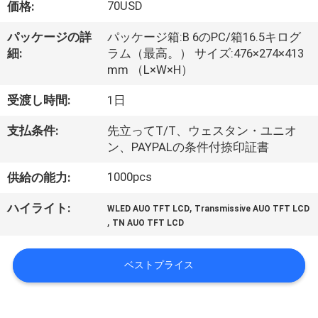
達
70USD
価格:
に
パッケージの詳
パッケージ箱:B 6のPC/箱16.5キログ
つ
細:
ラム（最高。） サイズ:476×274×413
mm （L×W×H）
い
受渡し時間:
1日
て
支払条件:
先立ってT/T、ウェスタン・ユニオ
ン、PAYPALの条件付捺印証書
工
1000pcs
供給の能力:
場
,
ハイライト:
WLED AUO TFT LCD
Transmissive AUO TFT LCD
旅
,
TN AUO TFT LCD
行
ベストプライス
品