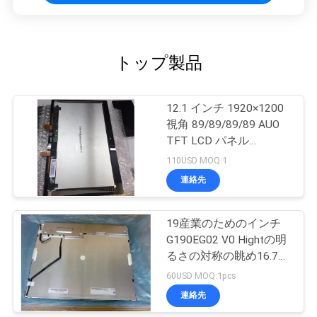
トップ製品
12.1 インチ 1920×1200
視角 89/89/89/89 AUO
TFT LCD パネル
G121UAN010
110USD MOQ:1
連絡先
19産業のためのインチ
G190EG02 V0 Hightの明
るさの対称の眺め16.7M
70% NTSC
60USD MOQ:1pcs
連絡先