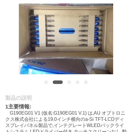
質
管
理
私
達
に
連
絡
製品の説明
し
1主要情報:
G190EG01 V1 (仮名:G190EG01 V.1) は,AU オプトロニ
な
クス株式会社による19.0インチ横向のa-Si TFT-LCDディ
スプレイパネル製品で,インテグレートWLEDバックライ
さ
トシステム,LEDドライバー付き,タッチスクリーンなし.動