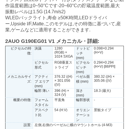
作温度範囲は0~50°Cです-20~60°Cの貯蔵温度範囲,最大
い
振動レベルは1.5G (14.7m/s2)
WLEDバックライト,寿命 ≥50K時間,LEDドライバ
ー,Upside I/F,Matte.このモデルは,その特徴に基づいて,産
ニ
業,ゲームなどに適用することができます.
ュ
2AUO G190EG01 V1 メカニカル・詳細:
ピクセルの特
決議
1280
ドットピ
0.098×0.294
ー
(RGB) ×
(H×V)
徴:
ッチ
1024 SXGA
(mm)
ス
ピクセル
RGB垂直ス
ピクセル
0.294×0.294
(H×V) [86PPI]
形式
トライプ
ピッチ
(mm)
メカニカルサイ
アクティ
376.32 ((H)
ベゼル面
380.32 ((H) ×
× 301.056
305.06 ((V)
ズ:
ブ エリア
積 (mm)
場
((V)
(mm)
輪郭 薄い
396 (H) ×
深さ
18.3 (最大)
合
324 (V)
(mm)
概要の特徴:
フォーム
平直角
輪郭形状
-
スタイル
アスペク
54 (H:V)
オリエン
景観タイプ
地
ト比
テーショ
ン
図
設置:
左側,右側のベーゼルに横のマウントホール (4-M3)