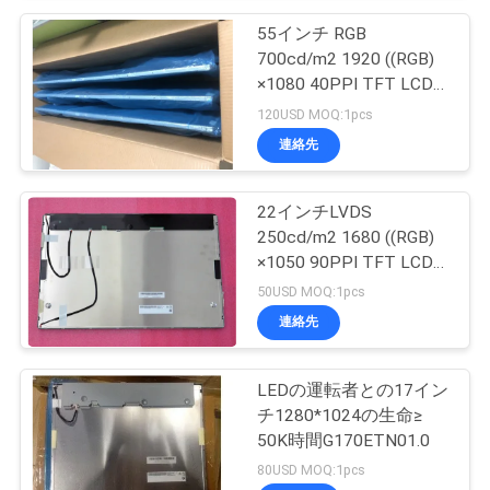
55インチ RGB
700cd/m2 1920 ((RGB)
×1080 40PPI TFT LCD
パネル P550HVN032
120USD MOQ:1pcs
連絡先
22インチLVDS
250cd/m2 1680 ((RGB)
×1050 90PPI TFT LCD
ディスプレイ
50USD MOQ:1pcs
G220SVN01.0
連絡先
LEDの運転者との17イン
チ1280*1024の生命≥
50K時間G170ETN01.0
80USD MOQ:1pcs