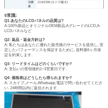
消費
13.8/15W (タイプ/最大)
量
5常識:
Q1:あなたのLCDパネルの品質は?
A:100%新品とオリジナルOEM新品,AグレードのLCD,A-
LCDパネルなど
Q2: 返品・返金方針は?
A: 私たちはあなたに優れた販売後のサービスを提供し, 安
定したパフォーマンスを保証するために, 送料後6ヶ月保
証を約束します.
Q3: リードタイムはどのくらいですか?
A: 支払いの受領後約1~3営業日です.
Q4: 価格表はどうしたら得られますか?
A: スカイプ,メール,Whatsapp,電話で問い合わせてくださ
い. 24時間以内に返信されます.