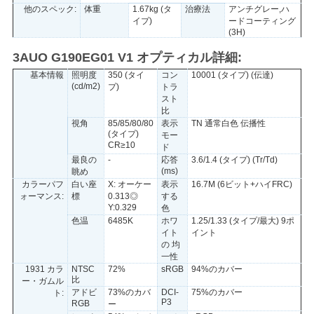
他のスペック:
体重
1.67kg (タ
治療法
アンチグレー,ハ
イプ)
ードコーティング
(3H)
PRIVACY
3AUO G190EG01 V1 オプティカル詳細:
POLICY
基本情報
照明度
350 (タイ
コン
10001 (タイプ) (伝達)
(cd/m2)
プ)
トラ
スト
比
視角
85/85/80/80
表示
TN 通常白色 伝播性
(タイプ)
モー
CR≥10
ド
最良の
-
応答
3.6/1.4 (タイプ) (Tr/Td)
(ms)
眺め
カラーパフ
白い座
X: オーケー
表示
16.7M (6ビット+ハイFRC)
ォーマンス:
標
0.313◎
する
Y:0.329
色
色温
6485K
ホワ
1.25/1.33 (タイプ/最大) 9ポ
イト
イント
の 均
一性
1931 カラ
NTSC
72%
sRGB
94%のカバー
比
ー・ガムル
アドビ
73%のカバ
DCI-
75%のカバー
ト:
P3
RGB
ー