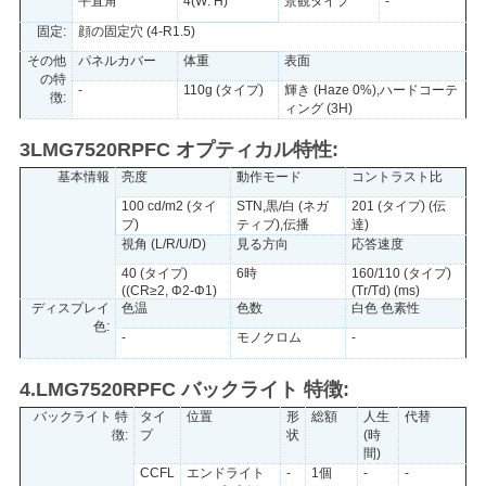
平直角
4(W: H)
景観タイプ
-
固定:
顔の固定穴 (4-R1.5)
PRIVACY
その他
パネルカバー
体重
表面
の特
-
110g (タイプ)
輝き (Haze 0%),ハードコーテ
POLICY
徴:
ィング (3H)
3LMG7520RPFC オプティカル特性:
基本情報
亮度
動作モード
コントラスト比
100 cd/m2 (タイ
STN,黒/白 (ネガ
201 (タイプ) (伝
プ)
ティブ),伝播
達)
視角 (L/R/U/D)
見る方向
応答速度
40 (タイプ)
6時
160/110 (タイプ)
((CR≥2, Φ2-Φ1)
(Tr/Td) (ms)
ディスプレイ
色温
色数
白色 色素性
色:
-
モノクロム
-
4.LMG7520RPFC バックライト 特徴:
バックライト 特
タイ
位置
形
総額
人生
代替
徴:
プ
状
(時
間)
CCFL
エンドライト
-
1個
-
-