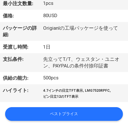
達
1pcs
最小注文数量:
に
80USD
価格:
つ
パッケージの詳
Origianlの工場パッケージを使って
い
細:
て
受渡し時間:
1日
支払条件:
先立ってT/T、ウェスタン・ユニオ
工
ン、PAYPALの条件付捺印証書
場
500pcs
供給の能力:
旅
,
,
ハイライト:
4.7インチの日立TFT表示
LMG7520RPFC
ピン日立12のTFT表示
行
ベストプライス
品