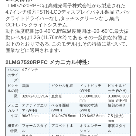
LMG7520RPFCは高雄光電子株式会社から製造された
い
4.7インチ横方FSTN-LCDディスプレイパネル製品で,バッ
クライトドライバーなし,タッチスクリーンなし,統合
CCFLバックライトシステム.
ニ
動作温度範囲は0~40°C,貯蔵温度範囲は−20~60°C,最大振
動レベルは1.2G (11.76m/s2) である.その一般的な特徴は
ュ
以下のとおりである..このモデルは,その特徴に基づいて,
産業などに適用されます.
ー
2LMG7520RPFC メカニカル特性:
ス
パネル
4.7インチ
のサイ
ズ:
ピクセ
決議
ピクセル配置
ドットピッチ
ピクセルピ
場
(W×H)
ルの特
ッチ (W×H)
徴:
320×240,QVGA
直角形
0.300×0.300
0.300×0.300
合
mm
mm [84PPI]
メカニ
アクティブエリ
ベゼル面積
輪郭の寸法
輪郭の深さ
(W×H)
(W×H)
カルサ
ア (W×H)
イズ:
96×72mm
104.0×79.5mm
129.6×92.6mm
7.5 (最大)
地
mm
概要の
フォームスタイ
アスペクト比
オリエンテー
形状スタイ
特徴:
ル
ション
ル
図