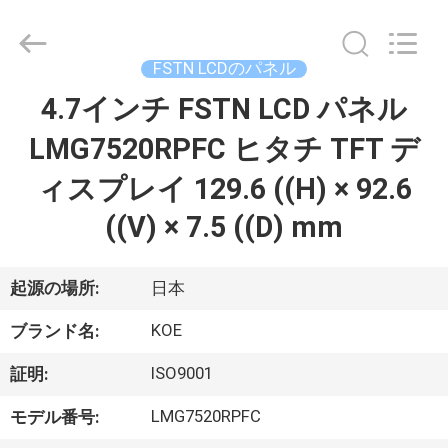
©
2020
-
2025
Sapientia
FSTN LCDのパネル
Display
Co.,LIMITED.
4.7インチ FSTN LCD パネル
家
All
Rights
Reserved.
LMG7520RPFC ヒタチ TFT デ
プ
ィスプレイ 129.6 ((H) × 92.6
ロ
((V) × 7.5 ((D) mm
ダ
起源の場所:
日本
ク
KOE
ト
ブランド名:
ISO9001
証明:
私
LMG7520RPFC
モデル番号: