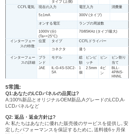
タイプ (上側)
CCFL電気:
現在の入力
電圧入力
消費量
5±1mA
300V (タイプ)
オンする電圧
ランプの周波数
1000V (分)
70/85KHz (タイプ/最大)
(Ta=+25°C)
インターフェー
位置
タイプ
CCFLドライバー
スの特徴:
-
コネクタ
違う
インターフェー
ブラ
モデル
総
ピンピ
ピン
ピン割り
スの詳細
ンド
額
ッチ
当て
JAE
IL-G-4S-S3C2-
1
2.5mm
4ピ
BLL-
SA
4PINS-
個
ン
HNNL
5常識:
Q1:あなたのLCDパネルの品質は?
A:100%新品とオリジナルOEM新品,AグレードのLCD,A-
LCDパネルなど
Q2: 返品・返金方針は?
A: 私たちはあなたに優れた販売後のサービスを提供し, 安
定したパフォーマンスを保証するために, 送料後6ヶ月保