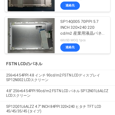
連絡先
SP14Q005 70PPI 5.7
INCH 320×240 220
cd/m2 産業用液晶パネ
ル
60USD MOQ:1pcs
連絡先
FSTN LCDのパネル
256×64 54PPI 4.8 インチ 90cd/m2 FSTN LCDディスプレイ
SP12N002 LCDスクリーン
4.8" 256×64 54PPI 90cd/m2 FSTN LCD パネル SP12N01L6ALCZ
LCDスクリーン
SP12Q01L6ALZZ 4.7" INCH 84PPI 320×240 ヒタチ TFT LCD
45/45/35/45 (タイプ)