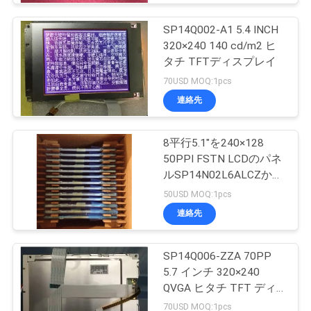
SP14Q002-A1 5.4 INCH
320×240 140 cd/m2 ヒ
タチ TFTディスプレイ
70USD MOQ:1pcs
連絡先
8平行5.1"を240×128
50PPI FSTN LCDのパネ
ルSP14N02L6ALCZかん
だ
50USD MOQ:1pcs
連絡先
SP14Q006-ZZA 70PP
5.7 インチ 320×240
QVGA ヒタチ TFT ディ
スプレイ
70USD MOQ:1pcs