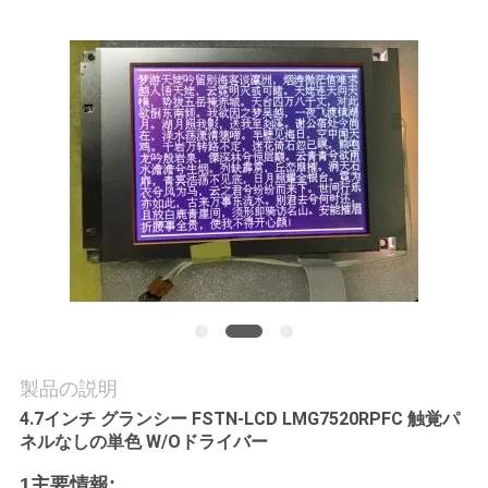
質
管
理
私
達
に
連
絡
し
製品の説明
4.7インチ グランシー FSTN-LCD LMG7520RPFC 触覚パ
な
ネルなしの単色 W/Oドライバー
さ
1主要情報: