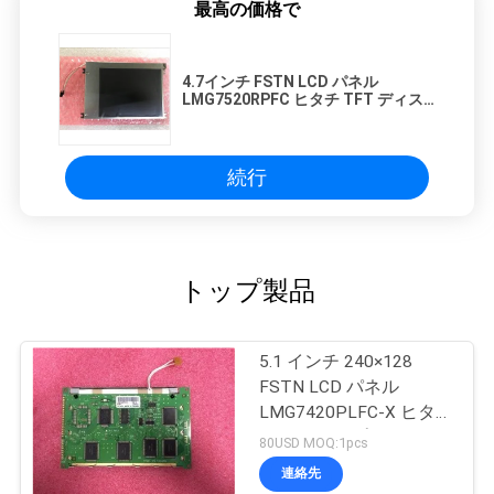
最高の価格で
4.7インチ FSTN LCD パネル
LMG7520RPFC ヒタチ TFT ディス
プレイ 129.6 ((H) × 92.6 ((V) × 7.5
((D) mm
続行
トップ製品
5.1 インチ 240×128
FSTN LCD パネル
LMG7420PLFC-X ヒタチ
TFT ディスプレイ
80USD MOQ:1pcs
連絡先