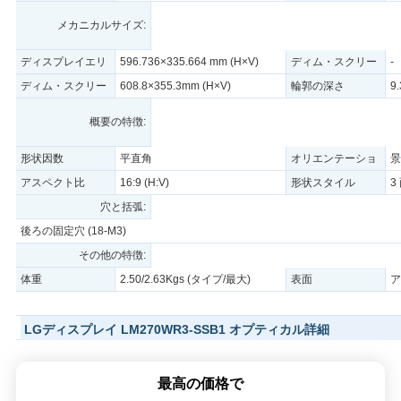
メカニカルサイズ:
PRIVACY
ディスプレイエリ
596.736×335.664 mm (H×V)
ディム・スクリー
-
POLICY
ア
ン
ディム・スクリー
608.8×355.3mm (H×V)
輪郭の深さ
9
ン
概要の特徴:
形状因数
平直角
オリエンテーショ
景
ン
アスペクト比
16:9 (H:V)
形状スタイル
3
穴と括弧:
後ろの固定穴 (18-M3)
その他の特徴:
体重
2.50/2.63Kgs (タイプ/最大)
表面
ア
LGディスプレイ LM270WR3-SSB1 オプティカル詳細
基本情報
最高の価格で