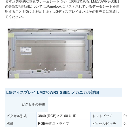
ます..) 典型的な垂直フレームレート (Fv) は60Hzである. LM270WR3-SSB1
の最新製品詳細については,Panelookにリストされているデータシートを参
い
照することを強くお勧めします.LGディスプレイまたはその販売者に連絡し
てください..
ニ
ュ
ー
ス
場
合
LGディスプレイ LM270WR3-SSB1 メカニカル詳細
ピクセルの特徴:
地
ピクセル形式
3840 (RGB) × 2160 UHD
ドットピッチ
0
図
構成
RGB垂直ストライプ
ピクセルピッチ
0