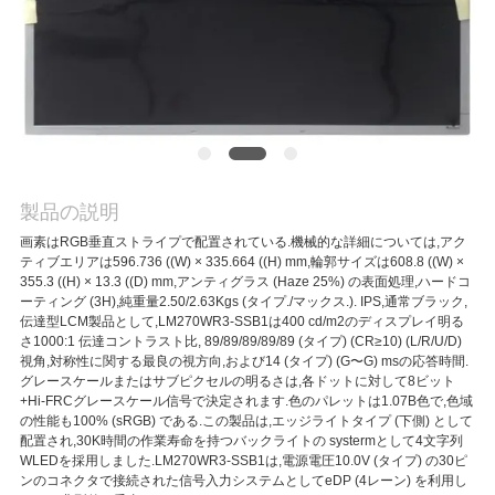
質
管
理
私
製品の説明
達
画素はRGB垂直ストライプで配置されている.機械的な詳細については,アク
に
ティブエリアは596.736 ((W) × 335.664 ((H) mm,輪郭サイズは608.8 ((W) ×
355.3 ((H) × 13.3 ((D) mm,アンティグラス (Haze 25%) の表面処理,ハードコ
連
ーティング (3H),純重量2.50/2.63Kgs (タイプ./マックス.). IPS,通常ブラック,
伝達型LCM製品として,LM270WR3-SSB1は400 cd/m2のディスプレイ明る
さ1000:1 伝達コントラスト比, 89/89/89/89/89 (タイプ) (CR≥10) (L/R/U/D)
絡
視角,対称性に関する最良の視方向,および14 (タイプ) (G〜G) msの応答時間.
グレースケールまたはサブピクセルの明るさは,各ドットに対して8ビット
し
+Hi-FRCグレースケール信号で決定されます.色のパレットは1.07B色で,色域
の性能も100% (sRGB) である.この製品は,エッジライトタイプ (下側) として
な
配置され,30K時間の作業寿命を持つバックライトの systermとして4文字列
WLEDを採用しました.LM270WR3-SSB1は,電源電圧10.0V (タイプ) の30ピ
さ
ンのコネクタで接続された信号入力システムとしてeDP (4レーン) を利用し