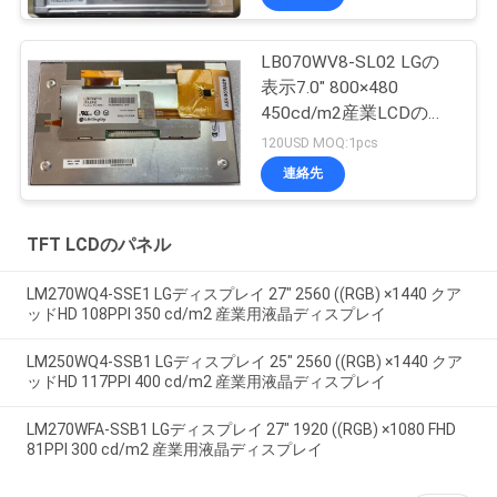
信号電源:
LB070WV8-SL02 LGの
電圧入力
10.0V (タイプ)
表示7.0" 800×480
消費量
6.6/8.25W (タイプ/最大)
450cd/m2産業LCDの表
インターフェースの特徴:
示133PPI
120USD MOQ:1pcs
タイプ
コネクタ
位置
連絡先
コネクタの詳細:
TFT LCDのパネル
LM270WQ4-SSE1 LGディスプレイ 27" 2560 ((RGB) ×1440 クア
ッドHD 108PPI 350 cd/m2 産業用液晶ディスプレイ
LM250WQ4-SSB1 LGディスプレイ 25" 2560 ((RGB) ×1440 クア
ッドHD 117PPI 400 cd/m2 産業用液晶ディスプレイ
LM270WFA-SSB1 LGディスプレイ 27" 1920 ((RGB) ×1080 FHD
81PPI 300 cd/m2 産業用液晶ディスプレイ