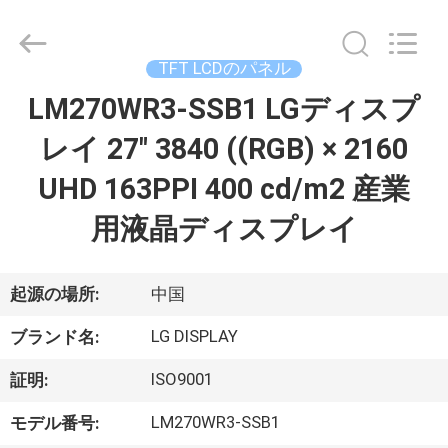
©
2020
-
2025
Sapientia
TFT LCDのパネル
Display
Co.,LIMITED.
LM270WR3-SSB1 LGディスプ
家
All
Rights
Reserved.
レイ 27" 3840 ((RGB) × 2160
プ
UHD 163PPI 400 cd/m2 産業
ロ
用液晶ディスプレイ
ダ
ク
起源の場所:
中国
ト
LG DISPLAY
ブランド名:
ISO9001
証明:
私
LM270WR3-SSB1
モデル番号: