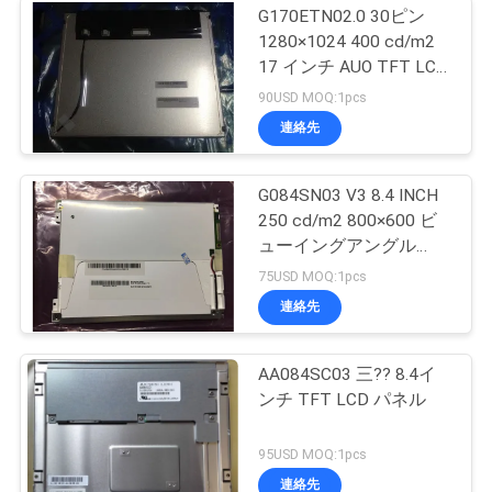
バックライト 特徴:
G170ETN02.0 30ピン
1280×1024 400 cd/m2
ランプタイプ
WLED
総額
17 インチ AUO TFT LCD
代替
-
ランプの形
パネル
90USD MOQ:1pcs
ランプの電気:
連絡先
電圧入力
46.5±3.3V
現在の入力
G084SN03 V3 8.4 INCH
消費量
19.5/20.9W (タイプ/最大)
250 cd/m2 800×600 ビ
インターフェースの特徴:
ューイングアングル
タイプ
コネクタ
位置
80/80/80/60 TFT-
75USD MOQ:1pcs
LCD,LCM
インターフェース詳細:
連絡先
ブランド
モデル
ピンピッチ
AA084SC03 三?? 8.4イ
JST
SM06B-SHJH(HF)
1.0 mm
ンチ TFT LCD パネル
LGディスプレイ LM270WR3-
SSB1
信号システム:
95USD MOQ:1pcs
eDP (4レーン),HBR2 (5.4G/レーン)
インターフェースの詳細
連絡先