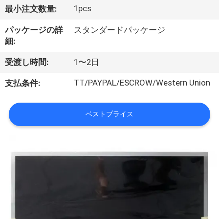
達
1pcs
最小注文数量:
に
パッケージの詳
スタンダードパッケージ
つ
細:
い
受渡し時間:
1〜2日
て
TT/PAYPAL/ESCROW/Western Union
支払条件:
工
ベストプライス
場
旅
行
品