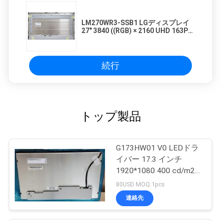
亮度
400 cd/m2 (典型),HDR400
コントラスト比
LM270WR3-SSB1 LGディスプレイ
視角
89/89/89/89 (タイプ) CR≥10
オプティカルモー
27" 3840 ((RGB) × 2160 UHD 163PPI
400 cd/m2 産業用液晶ディスプレイ
ド
見る方向
シメトリ
応答時間
カラーパフォーマンス:
続行
染色性
Wx: はい0.313ワイ:0.329
色数
1
色温
6485K
統一性
トップ製品
1931 カラー・ギャム:
G173HW01 V0 LEDドラ
NTSC比
78%
sRGB
イバー 17.3 インチ
アドビ RGB
78%のカバー
DCI-P3
1920*1080 400 cd/m2
レック2020
58%のカバー
コメント
s
A-Si TFT LCD パネル
80USD MOQ:1pcs
連絡先
LGディスプレイ LM270WR3-SSB1 バックライト 詳細