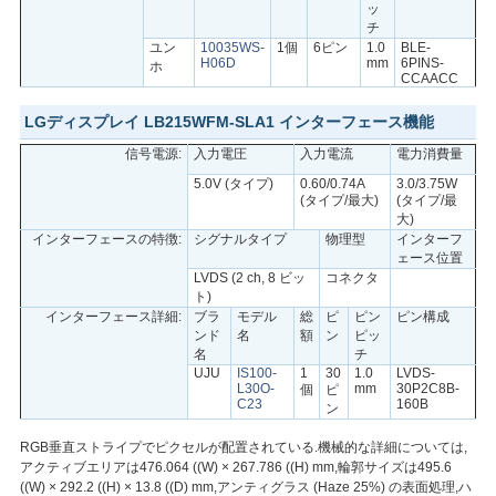
ッ
チ
ユン
10035WS-
1個
6ピン
1.0
BLE-
H06D
mm
6PINS-
ホ
CCAACC
LGディスプレイ LB215WFM-SLA1 インターフェース機能
信号電源:
入力電圧
入力電流
電力消費量
5.0V (タイプ)
0.60/0.74A
3.0/3.75W
(タイプ/最大)
(タイプ/最
大)
インターフェースの特徴:
シグナルタイプ
物理型
インターフ
ェース位置
LVDS (2 ch, 8 ビッ
コネクタ
ト)
インターフェース詳細:
ブラ
モデル
総
ピ
ピン
ピン構成
ンド
名
額
ン
ピッ
名
チ
UJU
IS100-
1
30
1.0
LVDS-
L30O-
mm
30P2C8B-
個
ピ
C23
160B
ン
RGB垂直ストライプでピクセルが配置されている.機械的な詳細については,
アクティブエリアは476.064 ((W) × 267.786 ((H) mm,輪郭サイズは495.6
((W) × 292.2 ((H) × 13.8 ((D) mm,アンティグラス (Haze 25%) の表面処理,ハ