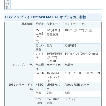
括
弧:
PRIVACY
LGディスプレイ LB215WFM-SLA1 オプティカル特性
POLICY
基本情報
照明度
作業モード
コントラスト比
350
IPS,通常は
10001 (タイプ) (伝達)
cd/m2
黒色,伝達
(タイ
プ)
美しい
視角
応答時間
景色
シメト
89/89/89/89
14 (タイプ) (GからG) (ms)
(タイプ)
リ
CR≥10
ディスプレイ色:
色の温
サポート色
色調整
度:
6485K
16.7M (6ビ
X: オーケー0.313◎ Y:0.329
ット+ハイ
FRC)
1931 カラー・ギャ
NTSC
sRGBカバ
Adobe RGB カバー
比
ム:
ー
74%
94%
73%
DCI-
Rec.2020
コメント
P3の
対象