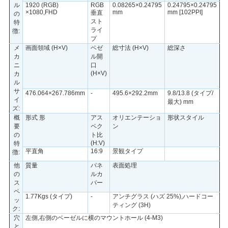
ル
1920 (RGB)
RGB
0.08265×0.24795
0.24795×0.24795
い
×1080,FHD
mm
mm [102PPI]
垂直
の
スト
特
ライ
徴:
プ
ニ
メ
画面領域 (H×V)
ベゼ
総寸法 (H×V)
総深さ
カ
ル開
ニ
口
ュ
(H×V)
カ
ル
ー
サ
476.064×267.786mm
-
495.6×292.2mm
9.8/13.8 (タイプ/
イ
最大) mm
ズ:
ス
概
形式 形
アス
オリエンテーショ
形状スタイル
要
ペク
ン
の
ト比
(H:V)
特
場
平直角
16:9
景観タイプ
徴:
合
他
質量
パネ
表面処理
の
ルカ
ス
バー
ペ
1.77Kgs (タイプ)
-
アンチグラス (ハズ 25%),ハードコー
ッ
地
ティング (3H)
ク:
穴
左側,右側のベーゼルに横のマウントホール (4-M3)
図
と