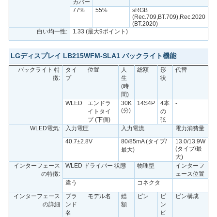
カバー
77%
55%
sRGB
(Rec.709,BT.709),Rec.2020
(BT.2020)
白い均一性:
1.33 (最大9ポイント)
LGディスプレイ LB215WFM-SLA1 バックライト機能
バックライト 特
タイ
位置
人
総額
形
代替
徴:
プ
生
状
(時
間)
WLED
エンドラ
30K
14S4P
4本
-
(分)
イトタイ
の
プ (下側)
弦
WLED電気:
入力電圧
入力電流
電力消費量
40.7±2.8V
80/85mA (タイプ/
13.0/13.9W
(タイプ/最
最大)
大)
インターフェース
WLED ドライバー 状態
物理型
インターフ
の特徴:
ェース位置
違う
コネクタ
インターフェース
ブラ
モデル名
総
ピン
ピ
ピン構成
の詳細
ンド
額
ン
名
ピ