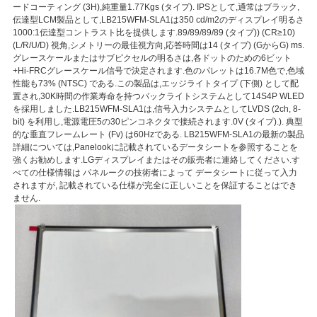
ードコーティング (3H),純重量1.77Kgs (タイプ). IPSとして,通常はブラック,
伝達型LCM製品として,LB215WFM-SLA1は350 cd/m2のディスプレイ明るさ
1000:1伝達型コントラスト比を提供します.89/89/89/89 (タイプ)) (CR≥10)
(L/R/U/D) 視角,シメトリーの最佳視方向,応答時間は14 (タイプ) (GからG) ms.
グレースケールまたはサブピクセルの明るさは,各ドットのための6ビット
+Hi-FRCグレースケール信号で決定されます.色のパレットは16.7M色で,色域
性能も73% (NTSC) である.この製品は,エッジライトタイプ (下側) として配
置され,30K時間の作業寿命を持つバックライトシステムとして14S4P WLED
を採用しました.LB215WFM-SLA1は,信号入力システムとしてLVDS (2ch, 8-
bit) を利用し,電源電圧5の30ピンコネクタで接続されます.0V (タイプ).). 典型
的な垂直フレームレート (Fv) は60Hzである. LB215WFM-SLA1の最新の製品
詳細については,Panelookに記載されているデータシートを参照することを
強くお勧めします.LGディスプレイまたはその販売者に連絡してください.す
べての仕様情報は パネルークの技術者によって データシートに従って入力
されますが, 記載されている仕様が完全に正しいことを保証することはでき
ません.