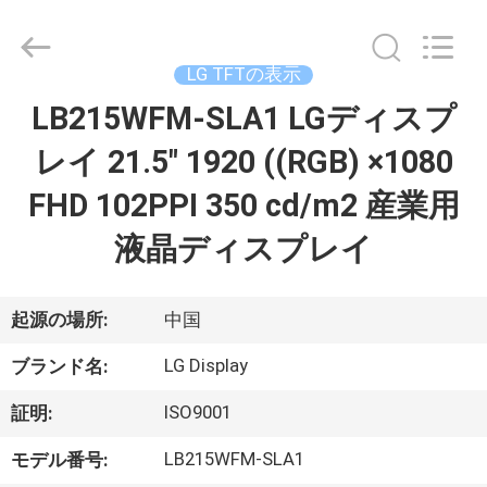
©
2020
-
2025
Sapientia
LG TFTの表示
Display
Co.,LIMITED.
LB215WFM-SLA1 LGディスプ
家
All
Rights
Reserved.
レイ 21.5" 1920 ((RGB) ×1080
プ
FHD 102PPI 350 cd/m2 産業用
ロ
液晶ディスプレイ
ダ
ク
起源の場所:
中国
ト
LG Display
ブランド名:
ISO9001
証明:
私
LB215WFM-SLA1
モデル番号: