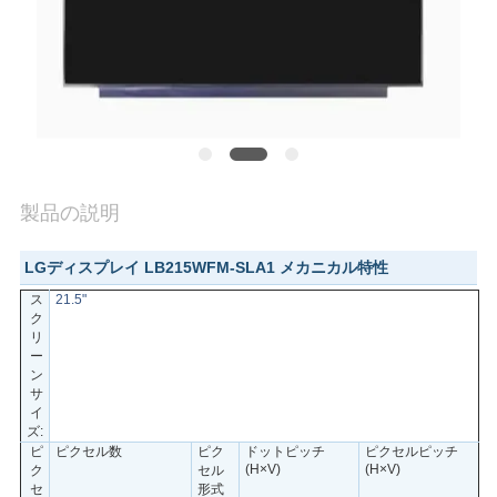
質
管
理
私
製品の説明
達
に
LGディスプレイ LB215WFM-SLA1 メカニカル特性
ス
21.5"
連
ク
リ
絡
ー
ン
し
サ
イ
ズ:
な
ピ
ピクセル数
ピク
ドットピッチ
ピクセルピッチ
(H×V)
(H×V)
ク
セル
さ
セ
形式