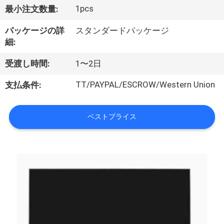
達
1pcs
最小注文数量:
に
パッケージの詳
スタンダードパッケージ
つ
細:
い
受渡し時間:
1〜2日
て
TT/PAYPAL/ESCROW/Western Union
支払条件:
工
ベストプライス
場
旅
行
品