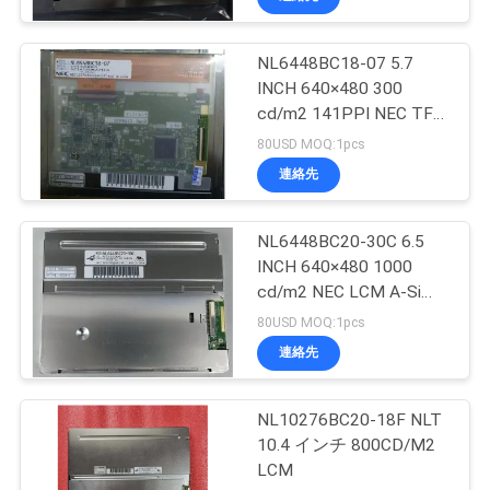
NL6448BC18-07 5.7
INCH 640×480 300
cd/m2 141PPI NEC TFT
パネル
80USD MOQ:1pcs
連絡先
NL6448BC20-30C 6.5
INCH 640×480 1000
cd/m2 NEC LCM A-Si
TFT LCD
80USD MOQ:1pcs
連絡先
NL10276BC20-18F NLT
10.4 インチ 800CD/M2
LCM