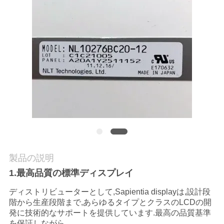
質
管
理
私
達
に
連
絡
製品の説明
1.最高品質の標準ディスプレイ
し
ディストリビューターとして,Sapientia displayは,設計段
な
階から生産段階まで,あらゆるタイプとクラスのLCDの開
発に技術的なサポートを提供しています.最高の品質基準
さ
を保証しながら.