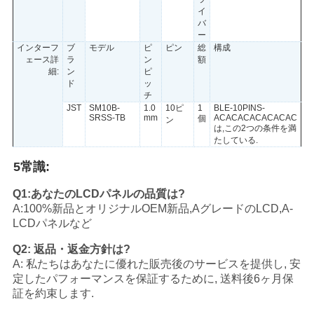
イ
バ
ー
インターフ
ブ
モデル
ピ
ピン
総
構成
ェース詳
ラ
ン
額
細:
ン
ピ
ド
ッ
チ
JST
SM10B-
1.0
10ピ
1
BLE-10PINS-
SRSS-TB
mm
ACACACACACACAC
個
ン
は,この2つの条件を満
たしている.
5常識:
Q1:あなたのLCDパネルの品質は?
A:100%新品とオリジナルOEM新品,AグレードのLCD,A-
LCDパネルなど
Q2: 返品・返金方針は?
A: 私たちはあなたに優れた販売後のサービスを提供し, 安
定したパフォーマンスを保証するために, 送料後6ヶ月保
証を約束します.