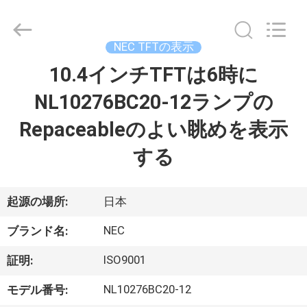
©
2020
-
2025
Sapientia
NEC TFTの表示
Display
Co.,LIMITED.
10.4インチTFTは6時に
家
All
Rights
Reserved.
NL10276BC20-12ランプの
プ
Repaceableのよい眺めを表示
ロ
する
ダ
ク
起源の場所:
日本
ト
NEC
ブランド名:
ISO9001
証明:
私
NL10276BC20-12
モデル番号: