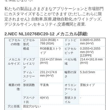
い
私たちの製品は,さまざまなアプリケーションと市場部門
にカスタマイズすることができます (ただし,これらに限
定されません): 自動車,医療,建物自動化,ホワイトグッズ,
ニ
デジタルサイン,セキュリティ,交通機関と産業.
ュ
2.NEC NL10276BC20-12 メカニカル詳細:
ピクセル
ピクセル
1024 (RGB) ×
ドットピ
0.0685×0.2055
ー
768 (XGA)
mm (H×V)
の特徴:
形式
ッチ
構成
RGB垂直ストラ
ピクセル
0.2055×0.2055
mm (H×V)
ス
イプ
ピッチ
[123PPI]
メカニカ
ディスプ
210.4×157.8mm
ベゼル地
214.4×161.8 mm
(H×V)
(H×V)
ルサイズ:
レイエリ
域
ア
場
ディム・
231.2×174.6
輪郭の深
5.3±0.5mm
mm (H×V)
スクリー
さ
合
ン
概要の特
形状因数
平直角
オリエン
景観タイプ
徴:
テーショ
ン
地
アスペク
4(H:V)
形状スタ
-
ト比
イル
穴と括弧:
固定穴がない
図