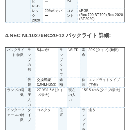
P3
ビ
ー
RGB
レッ
29%のカバ
コメ
sRGB
(Rec.709,BT.709),Rec.2020
ク
ー
ント
(BT.2020)
2020
4.NEC NL10276BC20-12 バックライト 詳細:
バックライ
ラ
5本の弦
ラ
WLED
寿
30K (タイプ) (時間)
ト 特徴:
ン
ン
命
プ
プ
の
タ
形
イ
プ
代
交換可能
総
-
位
エンドライトタイプ
(104LHS53)
替
額
置
(下側)
ランプの電
電
27.9/31.5V (タイ
現在
15/15.4mA (タイプ/最大)
気:
圧
プ/最大)
の入
入
力
力
インターフ
タ
コネクタ
位
-
ラ
違う
ェースの特
イ
置
ン
徴:
プ
プ
ド
ラ