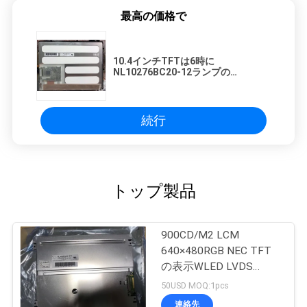
最高の価格で
10.4インチTFTは6時に
NL10276BC20-12ランプの
Repaceableのよい眺めを表示する
続行
トップ製品
900CD/M2 LCM
640×480RGB NEC TFT
の表示WLED LVDS
NL6448BC26-27C
50USD MOQ:1pcs
連絡先