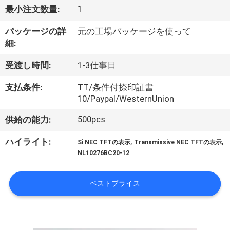
達
1
最小注文数量:
に
パッケージの詳
元の工場パッケージを使って
つ
細:
い
受渡し時間:
1-3仕事日
て
支払条件:
TT/条件付捺印証書
10/Paypal/WesternUnion
工
500pcs
供給の能力:
場
,
,
ハイライト:
Si NEC TFTの表示
Transmissive NEC TFTの表示
NL10276BC20-12
旅
行
ベストプライス
品