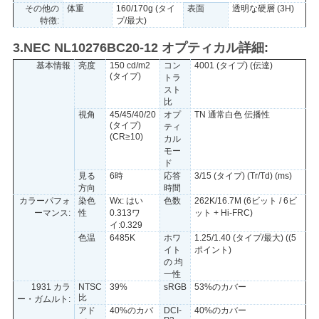
その他の
体重
160/170g (タイ
表面
透明な硬層 (3H)
特徴:
プ/最大)
PRIVACY
3.NEC NL10276BC20-12 オプティカル詳細:
POLICY
基本情報
亮度
150 cd/m2
コン
4001 (タイプ) (伝達)
(タイプ)
トラ
スト
比
視角
45/45/40/20
オプ
TN 通常白色 伝播性
(タイプ)
ティ
(CR≥10)
カル
モー
ド
見る
6時
応答
3/15 (タイプ) (Tr/Td) (ms)
方向
時間
カラーパフォ
染色
Wx: はい
色数
262K/16.7M (6ビット / 6ビ
ーマンス:
性
0.313ワ
ット + Hi-FRC)
イ:0.329
色温
6485K
ホワ
1.25/1.40 (タイプ/最大) ((5
イト
ポイント)
の 均
一性
1931 カラ
NTSC
39%
sRGB
53%のカバー
比
ー・ガムルト:
アド
40%のカバ
DCI-
40%のカバー