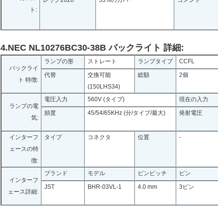
レック2020
53%のカバー
コメント
ト:
4.NEC NL10276BC30-38B バックライト 詳細:
ランプの形
ストレート
ランプタイプ
CCFL
バックライ
代替
交換可能
総額
2個
ト 特徴:
(150LHS34)
電圧入力
560V (タイプ)
現在の入力
ランプの電
頻度
45/54/65KHz (分/タイプ/最大)
発射電圧
気:
インターフ
タイプ
コネクタ
位置
-
ェースの特
徴:
ブランド
モデル
ピンピッチ
ピン
インターフ
JST
BHR-03VL-1
4.0 mm
3ピン
ェース詳細: