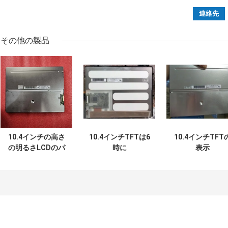
その他の製品
10.4インチの高さ
10.4インチTFTは6
10.4インチTFT
の明るさLCDのパ
時に
表示
ネル
NL10276BC20-12
NL10276BC20-
NL10276BC20-
ランプの
18D産業のため
18Fの広い温度の
Repaceableのよい
広い温度の生命
生命≥ 70K時間
眺めを表示する
70K時間