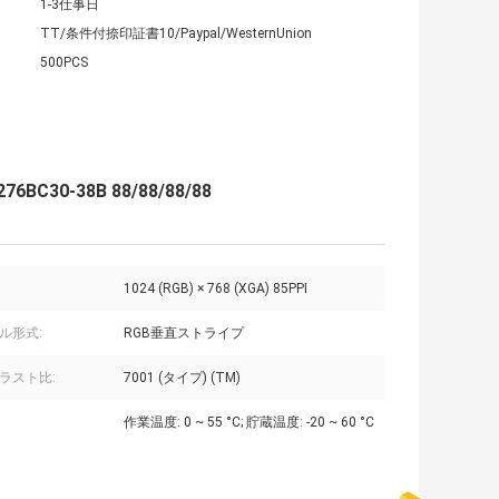
1-3仕事日
TT/条件付捺印証書10/Paypal/WesternUnion
500PCS
6BC30-38B 88/88/88/88
1024 (RGB) × 768 (XGA) 85PPI
ル形式:
RGB垂直ストライプ
ラスト比:
7001 (タイプ) (TM)
作業温度: 0 ~ 55 °C; 貯蔵温度: -20 ~ 60 °C