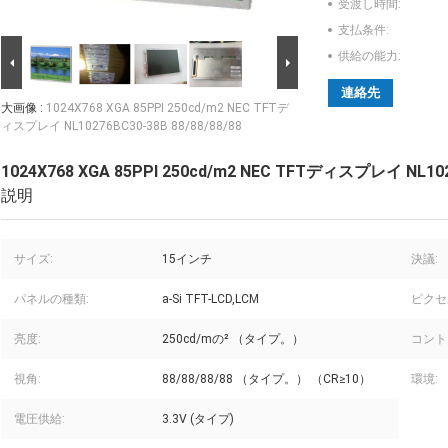
受渡し時間:
支払条件:
供給の能力:
連絡先
大画像 :
1024X768 XGA 85PPI 250cd/m2 NEC TFTデ
ィスプレイ NL10276BC30-38B 88/88/88/88
1024X768 XGA 85PPI 250cd/m2 NEC TFTディスプレイ NL1027
説明
サイズ:
15インチ
決議:
パネルの種類:
a-Si TFT-LCD,LCM
ピクセ
亮度:
250cd/mの² （タイプ。）
コント
視角:
88/88/88/88 （タイプ。） （CR≥10）
環境:
電圧供給:
3.3V (タイプ)