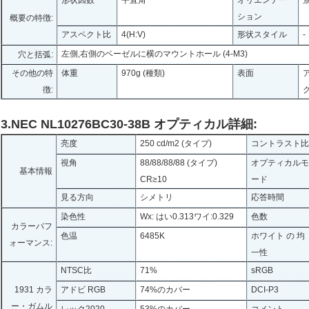
形状因数
平直角
オリエンテー
ション
概要の特徴:
アスペクト比
4(H:V)
形状スタイル
-
左側,右側のベーゼルに横のマウントホール (4-M3)
穴と括弧:
その他の特
体重
970g (種類)
表面
徴:
グ
3.NEC NL10276BC30-38B オプティカル詳細:
亮度
250 cd/m2 (タイプ)
コントラスト比
視角
88/88/88/88 (タイプ)
オプティカルモ
基本情報
CR≥10
ード
見る方向
シメトリ
応答時間
染色性
Wx: はい0.313ワイ:0.329
色数
カラーパフ
色温
6485K
ホワイト の 均
ォーマンス:
一性
NTSC比
71%
sRGB
1931 カラ
アドビ RGB
74%のカバー
DCI-P3
ー・ガムル