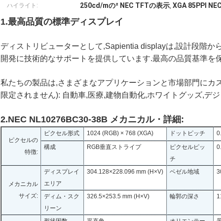
250cd/mの² NEC TFTの表示
XGA 85PPI N
ハイライト:
,
1.最高品質の標準ディスプレイ
ディストリビューターとして,Sapientia displayは,設
開発に技術的なサポートを提供しています.最高の品質基準を保
私たちの製品は,さまざまなアプリケーションと市場部門にカス
限定されません): 自動車,医療,建物自動化,ホワイトグッズ,デ
2.NEC NL10276BC30-38B メカニカル・詳細:
ピクセル形式
1024 (RGB) × 768 (XGA)
ドットピッチ
0
ピクセルの
構成
RGB垂直ストライプ
ピクセルピッ
0
特徴:
チ
ディスプレイ
304.128×228.096 mm (H×V)
ベゼル地域
3
エリア
メカニカル
サイズ:
ディム・スク
326.5×253.5 mm (H×V)
輪郭の深さ
1
リーン