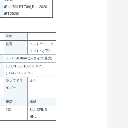
sRGB
(Rec.709,BT.709),Rec.2020
(BT.2020)
寿命
-
位置
エンドライトタ
イプ (上と下)
3.5/7.5/8.0mA (分/タイプ/最大)
1300/1500/1600V (Min.)
(Ta=+25/0/-20°C)
ランプドラ
違う
イバー
総額
構成
2個
BLL-3PINS-
HNL