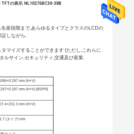
EC TFTの表示
NL10276BC30-38B
,
計段階から生産段階まで,あらゆるタイプとクラスのLCDの
証しながら.
タマイズすることができます (ただし,これらに
ジタルサイン,セキュリティ,交通及び産業.
.099×0.297 mm (H×V)
.297×0.297 mm (H×V) [85PPI]
07.4×231.3 mm (H×V)
1.7 (タイプ) mm