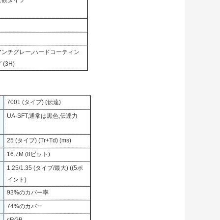
景観タイプ
アンチグレー,ハードコーティン
 (3H)
7001 (タイプ) (伝達)
UA-SFT,通常は黒色,伝達力
25 (タイプ) (Tr+Td) (ms)
16.7M (8ビット)
1.25/1.35 (タイプ/最大) ((5ポ
イント)
93%のカバー率
74%のカバー